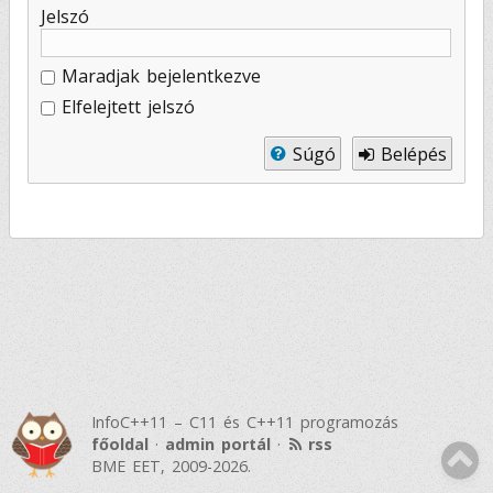
Jelszó
Maradjak bejelentkezve
Elfelejtett jelszó
Súgó
Belépés
InfoC++11 – C11 és C++11 programozás
főoldal
·
admin portál
·
rss
BME EET, 2009-2026.